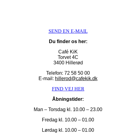
lokaler, med den mest fantastiske udsigt til Slotssøen og Frede
SEND EN E-MAIL
Du finder os her:
Café KiK
Torvet 4C
3400 Hillerød
Telefon: 72 58 50 00
E-mail:
hillerod@cafekik.dk
FIND VEJ HER
Åbningstider:
Man – Torsdag kl.
10.00 – 23.00
Fredag kl.
10.00 – 01.00
Lørdag kl. 10.00 – 01.00