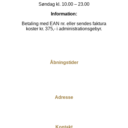
Søndag kl. 10.00 – 23.00
Information:
Betaling med EAN nr. eller sendes faktura
koster kr. 375,- i administrationsgebyr.
Åbningstider
Mandag – Torsdag 10.00 – 23.00
Fredag 10.00 – 01.00
Lørdag 10.00 – 01.00
Søndag 10.00 – 23.00
Adresse
Café KiK
Torvet 4C
3400 Hillerød
Kontakt