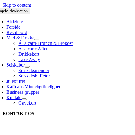
Skip to content
oggle Navigation
Afdeling
Forside
Bestil bord
Mad & Drikke
Á la carte Brunch & Frokost
Á la carte Aften
Drikkekort
Take Away
Selskaber
Selskabsmenuer
Selskabsbuffeter
Julebuffet
Kaffearr./Mindehøjtidelighed
Business grupper
Kontakt
Gavekort
KONTAKT OS