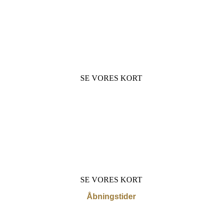
Forfriskende kolde og varme drikke
til hygge og nydelse i skønne omgivelser
SE VORES KORT
Når festen skal i gang skal
der drinks og bobler på bordet
SE VORES KORT
Åbningstider
Mandag – Torsdag 10.00 – 23.00