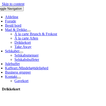
Skip to content
oggle Navigation
Afdeling
Forside
Bestil bord
Mad & Drikke
Á la carte Brunch & Frokost
Á la carte Aften
Drikkekort
Take Away
Selskaber
Selskabsmenuer
Selskabsbuffeter
Julebuffet
Kaffearr./Mindehøjtidelighed
Business grupper
Kontakt
Gavekort
Drikkekort
Se vores store udvalg af kolde og varme drikke, vin, øl og drin